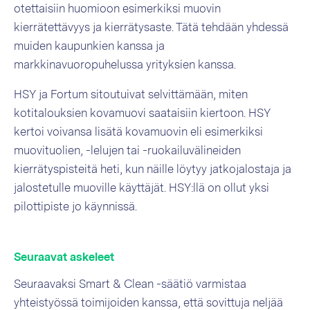
otettaisiin huomioon esimerkiksi muovin
kierrätettävyys ja kierrätysaste. Tätä tehdään yhdessä
muiden kaupunkien kanssa ja
markkinavuoropuhelussa yrityksien kanssa.
HSY ja Fortum sitoutuivat selvittämään, miten
kotitalouksien kovamuovi saataisiin kiertoon. HSY
kertoi voivansa lisätä kovamuovin eli esimerkiksi
muovituolien, -lelujen tai -ruokailuvälineiden
kierrätyspisteitä heti, kun näille löytyy jatkojalostaja ja
jalostetulle muoville käyttäjät. HSY:llä on ollut yksi
pilottipiste jo käynnissä.
Seuraavat askeleet
Seuraavaksi Smart & Clean -säätiö varmistaa
yhteistyössä toimijoiden kanssa, että sovittuja neljää