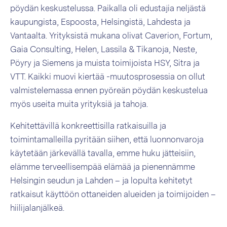
pöydän keskustelussa. Paikalla oli edustajia neljästä
kaupungista, Espoosta, Helsingistä, Lahdesta ja
Vantaalta. Yrityksistä mukana olivat Caverion, Fortum,
Gaia Consulting, Helen, Lassila & Tikanoja, Neste,
Pöyry ja Siemens ja muista toimijoista HSY, Sitra ja
VTT. Kaikki muovi kiertää -muutosprosessia on ollut
valmistelemassa ennen pyöreän pöydän keskustelua
myös useita muita yrityksiä ja tahoja.
Kehitettävillä konkreettisilla ratkaisuilla ja
toimintamalleilla pyritään siihen, että luonnonvaroja
käytetään järkevällä tavalla, emme huku jätteisiin,
elämme terveellisempää elämää ja pienennämme
Helsingin seudun ja Lahden – ja lopulta kehitetyt
ratkaisut käyttöön ottaneiden alueiden ja toimijoiden –
hiilijalanjälkeä.