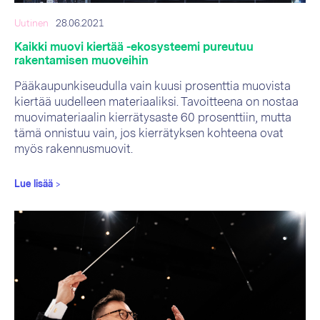
Uutinen
28.06.2021
Kaikki muovi kiertää -ekosysteemi pureutuu
rakentamisen muoveihin
Pääkaupunkiseudulla vain kuusi prosenttia muovista
kiertää uudelleen materiaaliksi. Tavoitteena on nostaa
muovimateriaalin kierrätysaste 60 prosenttiin, mutta
tämä onnistuu vain, jos kierrätyksen kohteena ovat
myös rakennusmuovit.
Lue lisää
>