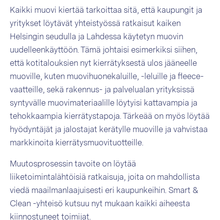
Kaikki muovi kiertää tarkoittaa sitä, että kaupungit ja
yritykset löytävät yhteistyössä ratkaisut kaiken
Helsingin seudulla ja Lahdessa käytetyn muovin
uudelleenkäyttöön. Tämä johtaisi e
simerkiksi siihen,
että kotitalouksien nyt kierrätyksestä ulos jääneelle
muoville, kuten muovihuonekaluille, -leluille ja fleece-
vaatteille, sekä rakennus- ja palvelualan yrityksissä
syntyvälle muovimateriaalille löytyisi kattavampia ja
tehokkaampia kierrätystapoja. Tärkeää on myös löytää
hyödyntäjät ja jalostajat kerätylle muoville ja vahvistaa
markkinoita kierrätysmuovituotteille.
Muutosprosessin tavoite on löytää
liiketoimintalähtöisiä ratkaisuja, joita on mahdollista
viedä maailmanlaajuisesti eri kaupunkeihin. Smart &
Clean -yhteisö kutsuu nyt mukaan kaikki aiheesta
kiinnostuneet toimijat.