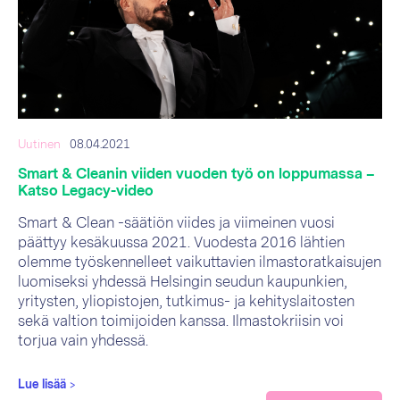
Uutinen
08.04.2021
Smart & Cleanin viiden vuoden työ on loppumassa –
Katso Legacy-video
Smart & Clean -säätiön viides ja viimeinen vuosi
päättyy kesäkuussa 2021. Vuodesta 2016 lähtien
olemme työskennelleet vaikuttavien ilmastoratkaisujen
luomiseksi yhdessä Helsingin seudun kaupunkien,
yritysten, yliopistojen, tutkimus- ja kehityslaitosten
sekä valtion toimijoiden kanssa. Ilmastokriisin voi
torjua vain yhdessä.
Lue lisää
>