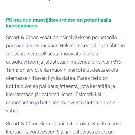
PK-seudun muovijätevirroissa on potentiaalia
kierrätykseen
Smart & Clean -säätiön esiselvityksen perusteella
parhaan arvion mukaan Helsingin seudulle ja Lahteen
tulevasta neitseellisestä muovista kiertää
uusiokäyttöön ja jalostetaan materiaaleiksi vain 6%.
Tämä on arvio, sillä muovin kiertotaloudesta ei ole
olemassa riittävän hyvää dataa. Paras tieto on
kotitalouksien pakkausjätteestä, jota kerätään ja
kierrätetään järjestelmällisesti. Esimerkiksi
rakennusten ja hotellien muoveista tietoa on vain
vähän.
Smart & Clean -kumppanit sitoutuivat Kaikki muovi
kiertää -tavoitteeseen 5.2. järjestetyssä pyöreän