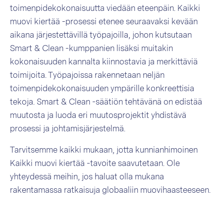
toimenpidekokonaisuutta viedään eteenpäin. Kaikki
muovi kiertää -prosessi etenee seuraavaksi kevään
aikana järjestettävillä työpajoilla, johon kutsutaan
Smart & Clean -kumppanien lisäksi muitakin
kokonaisuuden kannalta kiinnostavia ja merkittäviä
toimijoita. Työpajoissa rakennetaan neljän
toimenpidekokonaisuuden ympärille konkreettisia
tekoja. Smart & Clean -säätiön tehtävänä on edistää
muutosta ja luoda eri muutosprojektit yhdistävä
prosessi ja johtamisjärjestelmä.
Tarvitsemme kaikki mukaan, jotta kunnianhimoinen
Kaikki muovi kiertää -tavoite saavutetaan. Ole
yhteydessä meihin, jos haluat olla mukana
rakentamassa ratkaisuja globaaliin muovihaasteeseen.