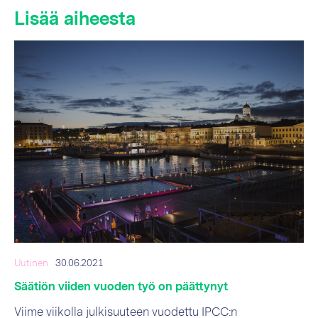
Lisää aiheesta
Uutinen
30.06.2021
Säätiön viiden vuoden työ on päättynyt
Viime viikolla julkisuuteen vuodettu IPCC:n