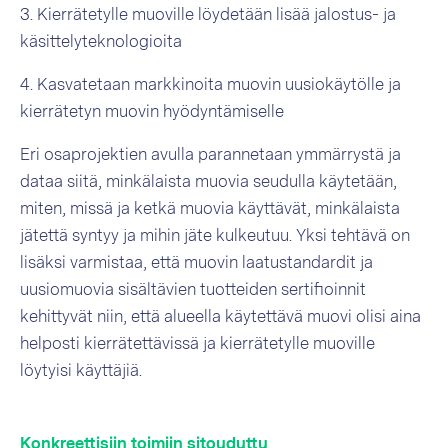
3. Kierrätetylle muoville löydetään lisää jalostus- ja
käsittelyteknologioita
4. Kasvatetaan markkinoita muovin uusiokäytölle ja
kierrätetyn muovin hyödyntämiselle
Eri osaprojektien avulla parannetaan ymmärrystä ja
dataa siitä, minkälaista muovia seudulla käytetään,
miten, missä ja ketkä muovia käyttävät, minkälaista
jätettä syntyy ja mihin jäte kulkeutuu. Yksi tehtävä on
lisäksi varmistaa, että muovin laatustandardit ja
uusiomuovia sisältävien tuotteiden sertifioinnit
kehittyvät niin, että alueella käytettävä muovi olisi aina
helposti kierrätettävissä ja kierrätetylle muoville
löytyisi käyttäjiä.
Konkreettisiin toimiin sitouduttu